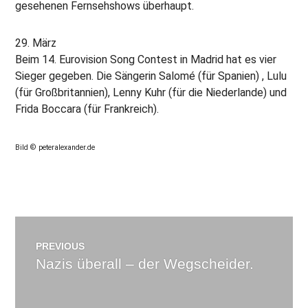
gesehenen Fernsehshows überhaupt.
29. März
Beim 14. Eurovision Song Contest in Madrid hat es vier
Sieger gegeben. Die Sängerin Salomé (für Spanien) , Lulu
(für Großbritannien), Lenny Kuhr (für die Niederlande) und
Frida Boccara (für Frankreich).
Bild © peteralexander.de
Beitragsnavigation
PREVIOUS
Nazis überall – der Wegscheider.
Previous
post: